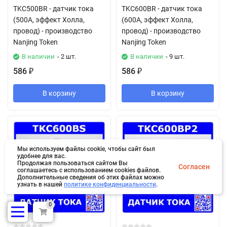
TKC500BR - датчик тока
TKC600BR - датчик тока
(500А, эффект Холла,
(600А, эффект Холла,
провод) - производство
провод) - производство
Nanjing Token
Nanjing Token
В наличии
- 2 шт.
В наличии
- 9 шт.
586
586
₽
₽
В корзину
В корзину
Мы используем файлы cookie, чтобы сайт был
удобнее для вас.
Продолжая пользоваться сайтом Вы
Согласен
соглашаетесь с использованием cookies файлов.
Дополнительные сведения об этих файлах можно
узнать в нашей
политике конфиденциальности
.
0