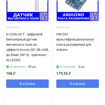
A1220LUA-T - цифровой
HW-262 -
биполярный датчик
мультифункциональная
магнитного поля на
плата расширения для
эффекте Холла (DC 3В÷24В,
Arduino
до 60мА, SIP-3) - оригинал
ALLEGRO
В наличии
- 39 шт.
В наличии
- 3 шт.
166
179,55
₽
₽
В корзину
В корзину