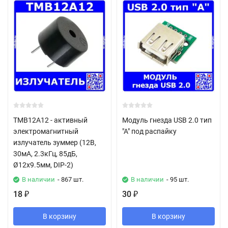
TMB12A12 - активный
Модуль гнезда USB 2.0 тип
электромагнитный
"А" под распайку
излучатель зуммер (12В,
30мА, 2.3кГц, 85дБ,
Ø12х9.5мм, DIP-2)
В наличии
- 867 шт.
В наличии
- 95 шт.
18
30
₽
₽
В корзину
В корзину