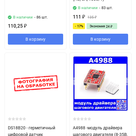
В наличии
- 83 шт.
111
В наличии
- 86 шт.
₽
135
₽
110,25
- 17%
Экономия
₽
24
₽
В корзину
В корзину
DS18B20 - герметичный
A4988 -модуль драйвера
цифровой датчик
шагового двигателя (8-35В,