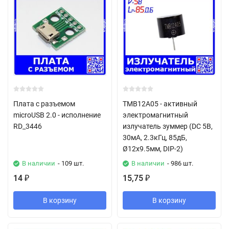
Плата с разъемом
TMB12A05 - активный
microUSB 2.0 - исполнение
электромагнитный
RD_3446
излучатель зуммер (DC 5В,
30мА, 2.3кГц, 85дБ,
Ø12х9.5мм, DIP-2)
В наличии
- 109 шт.
В наличии
- 986 шт.
14
15,75
₽
₽
В корзину
В корзину