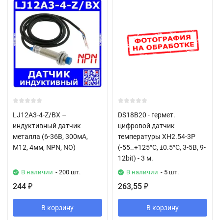
LJ12A3-4-Z/BX –
DS18B20 - гермет.
индуктивный датчик
цифровой датчик
металла (6-36В, 300мА,
температуры XH2.54-3P
M12, 4мм, NPN, NO)
(-55..+125°C, ±0.5°C, 3-5В, 9-
12bit) - 3 м.
В наличии
- 200 шт.
В наличии
- 5 шт.
244
263,55
₽
₽
В корзину
В корзину