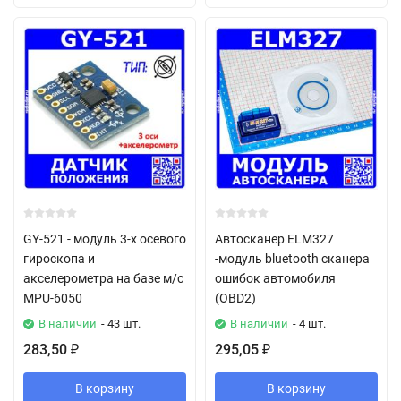
GY-521 - модуль 3-х осевого
Автосканер ELM327
гироскопа и
-модуль bluetooth сканера
акселерометра на базе м/с
ошибок автомобиля
MPU-6050
(OBD2)
В наличии
- 43 шт.
В наличии
- 4 шт.
283,50
295,05
₽
₽
В корзину
В корзину