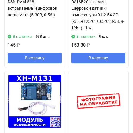
DSN-DVM-568 -
DS18B20 - гермет.
встраиваемый цифровой
цифровой датчик
вольтметр (5-30В, 0.56")
температуры XH2.54-3P
(-55..+125°C, ±0.5°C, 3-5В, 9-
12bit) - 1 м.
В наличии
- 538 шт.
В наличии
- 9 шт.
145
153,30
₽
₽
В корзину
В корзину