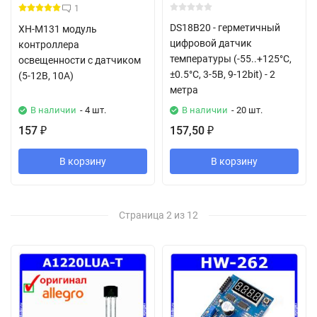
1
DS18B20 - герметичный
XH-M131 модуль
цифровой датчик
контроллера
температуры (-55..+125°C,
освещенности с датчиком
±0.5°C, 3-5В, 9-12bit) - 2
(5-12В, 10А)
метра
В наличии
- 4 шт.
В наличии
- 20 шт.
157
157,50
₽
₽
В корзину
В корзину
Страница 2 из 12