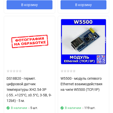
В корзину
В корзину
DS18B20 - гермет.
W5500 - модуль сетевого
цифровой датчик
Ethernet взаимодействия
температуры XH2.54-3P
на чипе W5500 (TCP/IP)
(-55..+125°C, ±0.5°C, 3-5В, 9-
12bit) - 5 м.
В наличии
- 5 шт.
В наличии
- 119 шт.