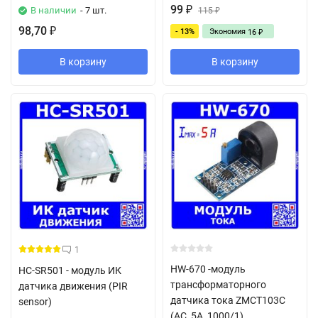
99
В наличии
- 7 шт.
₽
115
₽
98,70
- 13%
Экономия
₽
16
₽
В корзину
В корзину
1
HW-670 -модуль
HC-SR501 - модуль ИК
трансформаторного
датчика движения (PIR
датчика тока ZMCT103C
sensor)
(AC, 5А, 1000/1)