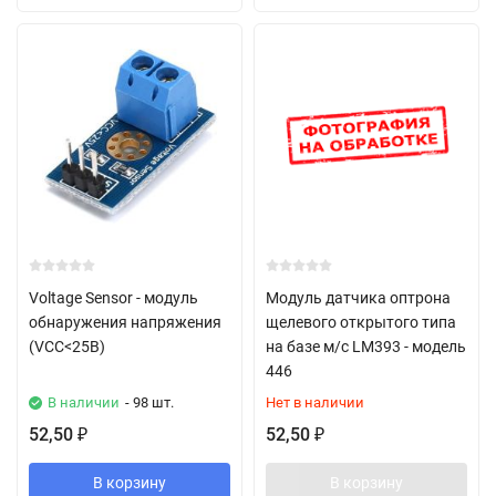
Voltage Sensor - модуль
Модуль датчика оптрона
обнаружения напряжения
щелевого открытого типа
(VCC<25В)
на базе м/с LM393 - модель
446
В наличии
- 98 шт.
Нет в наличии
52,50
52,50
₽
₽
В корзину
В корзину