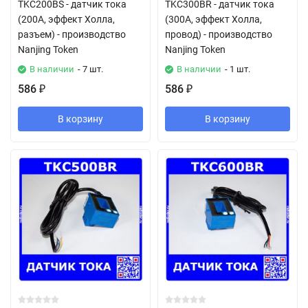
TKC200BS - датчик тока
TKC300BR - датчик тока
(200А, эффект Холла,
(300А, эффект Холла,
разъем) - производство
провод) - производство
Nanjing Token
Nanjing Token
В наличии
- 7 шт.
В наличии
- 1 шт.
586
586
₽
₽
В корзину
В корзину