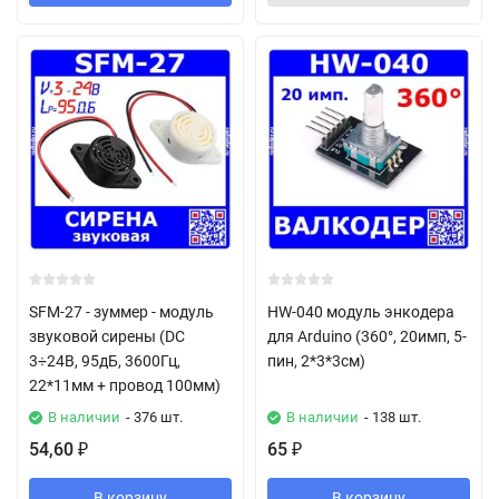
SFM-27 - зуммер - модуль
HW-040 модуль энкодера
звуковой сирены (DC
для Arduino (360°, 20имп, 5-
3÷24В, 95дБ, 3600Гц,
пин, 2*3*3см)
22*11мм + провод 100мм)
В наличии
- 376 шт.
В наличии
- 138 шт.
54,60
65
₽
₽
В корзину
В корзину