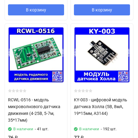
В корзину
В корзину
RCWL-0516 - модуль
KY-003 - цифровой модуль
микроволнового датчика
датчика Холла (5В, 8мА,
движения (4-25В, 5-7м,
19*15мм, A3144)
35*17мм)
В наличии
- 41 шт.
В наличии
- 192 шт.
76
77
₽
₽