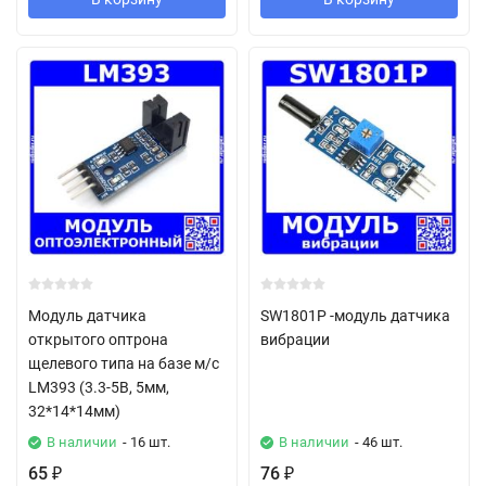
Модуль датчика
SW1801P -модуль датчика
открытого оптрона
вибрации
щелевого типа на базе м/с
LM393 (3.3-5В, 5мм,
32*14*14мм)
В наличии
- 16 шт.
В наличии
- 46 шт.
65
76
₽
₽