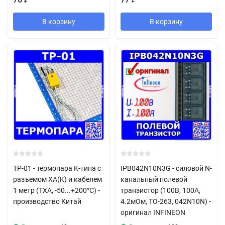
В корзину
В корзину
TP-01 - термопара K-типа с
IPB042N10N3G - силовой N-
разъемом XA(K) и кабелем
канальный полевой
1 метр (ТХА, -50...+200°С) -
транзистор (100В, 100А,
производство Китай
4.2мОм, TO-263, 042N10N) -
оригинал INFINEON