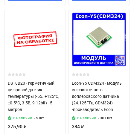
DS18B20 - герметичный
Econ-Y5 CDM324 - модуль
цифровой датчик
высокоточного
температуры (-55..+125°C,
доплеровского датчика
±0.5°C, 3-5В, 9-12bit) - 5
(24.125ГГц, CDM324)
метров
-производитель Econ
В наличии
- 5 шт.
В наличии
- 301 шт.
375,90
384
₽
₽