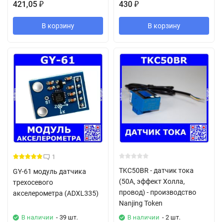
421,05
430
₽
₽
В корзину
В корзину
1
TKC50BR - датчик тока
GY-61 модуль датчика
(50А, эффект Холла,
трехосевого
провод) - производство
акселерометра (ADXL335)
Nanjing Token
В наличии
- 39 шт.
В наличии
- 2 шт.