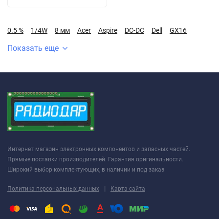
0.5 %
1/4W
8 мм
Acer
Aspire
DC-DC
Dell
GX16
Показать еще
Интернет магазин электронных компонентов и запасных частей.
Прямые поставки производителей. Гарантия оригинальности.
Широкий выбор комплектующих, в наличии и под заказ
|
Политика персональных данных
Карта сайта