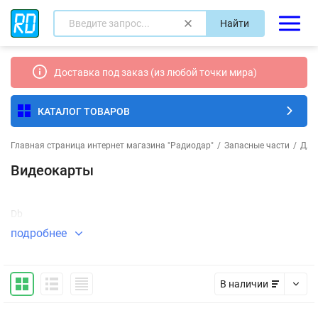
Найти
Доставка под заказ (из любой точки мира)
КАТАЛОГ ТОВАРОВ
Главная страница интернет магазина "Радиодар"
/
Запасные части
/
Для
Видеокарты
Db
подробнее
В наличии