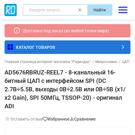
Найти
Доставка под заказ (из любой точки мира)
КАТАЛОГ ТОВАРОВ
Главная страница интернет магазина "Радиодар"
/
Микросхемы
/
ЦАП
/
AD5676RBRUZ-REEL7 - 8-канальный 16-
битный ЦАП с интерфейсом SPI (DC
2.7В÷5.5В, выходы 0В÷2.5В или 0В÷5В {х1/
х2 Gain}, SPI 50МГц, TSSOP-20) - оригинал
ADI
Оставить отзыв
Избранное
Сравнение