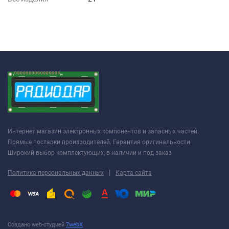
Интернет магазин электронных компонентов и запасных частей.
Прямые поставки производителей. Гарантия оригинальности.
Широкий выбор комплектующих, в наличии и под заказ
|
Политика персональных данных
Карта сайта
Создано web-студией
7webX