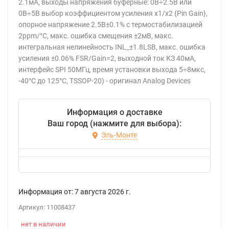
2.1мА, выходы напряжения буферные: 0В÷2.5В или
0В÷5В выбор коэффициентом усиления х1/х2 {Pin Gain},
опорное напряжение 2.5В±0.1% с термостабилизацией
2ppm/°С, макс. ошибка смещения ±2мВ, макс.
интегральная нелинейность INL_±1.8LSB, макс. ошибка
усиления ±0.06% FSR/Gain=2, выходной ток КЗ 40мА,
интерфейс SPI 50МГц, время установки выхода 5÷8мкс,
-40°С до 125°С, TSSOP-20) - оригинал Analog Devices
Информация о доставке
Ваш город (нажмите для выбора):
Эль-Монте
Информация от:
7 августа 2026
г.
Артикул:
11008437
нет в наличии