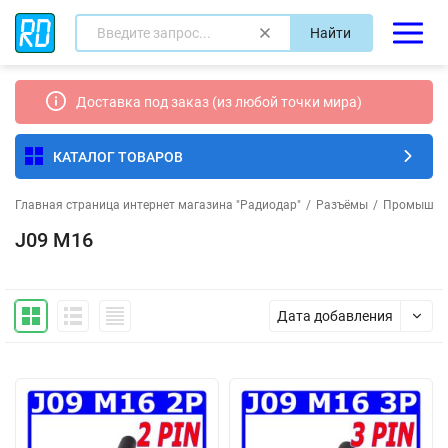
Найти
Доставка под заказ (из любой точки мира)
КАТАЛОГ ТОВАРОВ
Главная страница интернет магазина "Радиодар"
/
Разъёмы
/
Промышле
J09 M16
Дата добавления