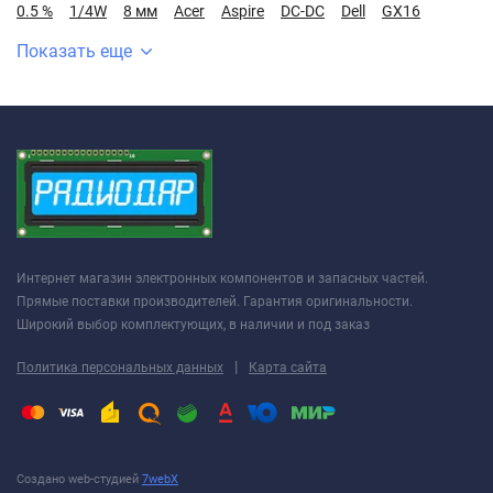
0.5 %
1/4W
8 мм
Acer
Aspire
DC-DC
Dell
GX16
Показать еще
Интернет магазин электронных компонентов и запасных частей.
Прямые поставки производителей. Гарантия оригинальности.
Широкий выбор комплектующих, в наличии и под заказ
|
Политика персональных данных
Карта сайта
Создано web-студией
7webX