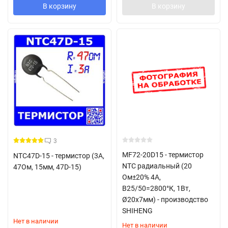
В корзину
В корзину
3
MF72-20D15 - термистор
NTC47D-15 - термистор (3А,
NTC радиальный (20
47Ом, 15мм, 47D-15)
Ом±20% 4А,
B25/50=2800°К, 1Вт,
Ø20х7мм) - производство
SHIHENG
Нет в наличии
Нет в наличии