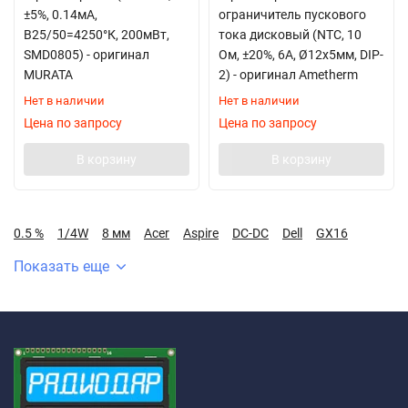
±5%, 0.14мА,
ограничитель пускового
B25/50=4250°К, 200мВт,
тока дисковый (NTC, 10
SMD0805) - оригинал
Ом, ±20%, 6А, Ø12х5мм, DIP-
MURATA
2) - оригинал Ametherm
Нет в наличии
Нет в наличии
Цена по запросу
Цена по запросу
В корзину
В корзину
0.5 %
1/4W
8 мм
Acer
Aspire
DC-DC
Dell
GX16
Показать еще