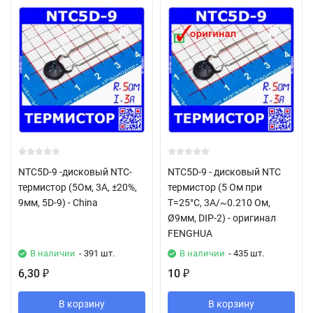
NTC5D-9 -дисковый NTC-
NTC5D-9 - дисковый NTC
термистор (5Ом, 3А, ±20%,
термистор (5 Ом при
9мм, 5D-9) - China
Т=25°С, 3А/~0.210 Ом,
Ø9мм, DIP-2) - оригинал
FENGHUA
В наличии
- 391 шт.
В наличии
- 435 шт.
6,30
10
₽
₽
В корзину
В корзину