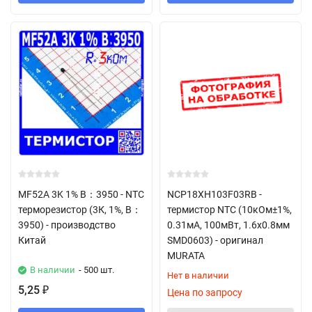
MF52A 3K 1% B：3950 - NTC
NCP18XH103F03RB -
терморезистор (3К, 1%, B：
термистор NTC (10кОм±1%,
3950) - производство
0.31мА, 100мВт, 1.6х0.8мм
Китай
SMD0603) - оригинал
MURATA
В наличии
- 500 шт.
Нет в наличии
5,25
₽
Цена по запросу