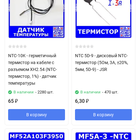
NTC-10K - герметичный
NTC 5D-9 - дисковый NTC-
термистор на кабеле с
термистор (5Ом, 3А, ±20%,
разъемом XH2.54 (NTC-
5мм, 5D-9) - JSR
термистор, 1%) - датчик
температуры
В наличии
- 2280 шт.
В наличии
- 470 шт.
65
6,30
₽
₽
В корзину
В корзину