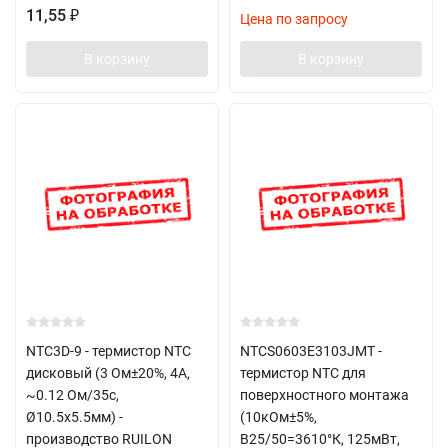
11,55
₽
Цена по запросу
В корзину
В корзину
NTC3D-9 - термистор NTC
NTCS0603E3103JMT -
дисковый (3 Ом±20%, 4А,
термистор NTC для
~0.12 Ом/35с,
поверхностного монтажа
Ø10.5х5.5мм) -
(10кОм±5%,
производство RUILON
B25/50=3610°К, 125мВт,