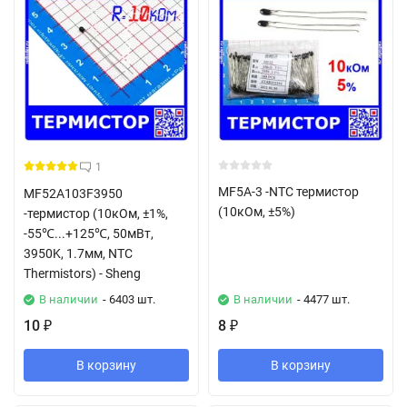
1
MF5A-3 -NTC термистор
MF52A103F3950
(10кОм, ±5%)
-термистор (10кОм, ±1%,
-55℃...+125℃, 50мВт,
3950K, 1.7мм, NTC
Thermistors) - Sheng
В наличии
- 6403 шт.
В наличии
- 4477 шт.
10
8
₽
₽
В корзину
В корзину