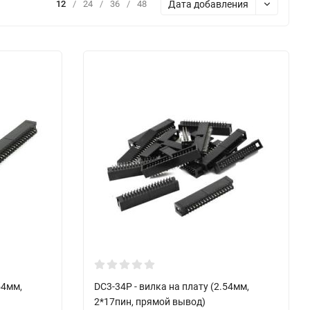
Дата добавления
12
/
24
/
36
/
48
54мм,
DC3-34P - вилка на плату (2.54мм,
2*17пин, прямой вывод)