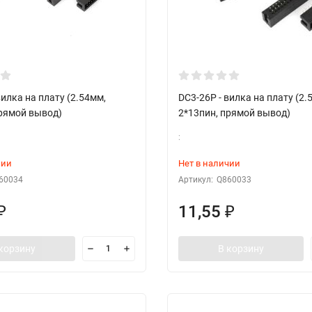
вилка на плату (2.54мм,
DC3-26P - вилка на плату (2.
прямой вывод)
2*13пин, прямой вывод)
:
чии
Нет в наличии
60034
Артикул:
Q860033
11,55
₽
₽
корзину
В корзину