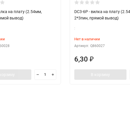
илка на плату (2.54мм,
DC3-6P - вилка на плату (2.5
рямой вывод)
2*3пин, прямой вывод)
:
чии
Нет в наличии
60028
Артикул:
Q860027
6,30
₽
корзину
В корзину