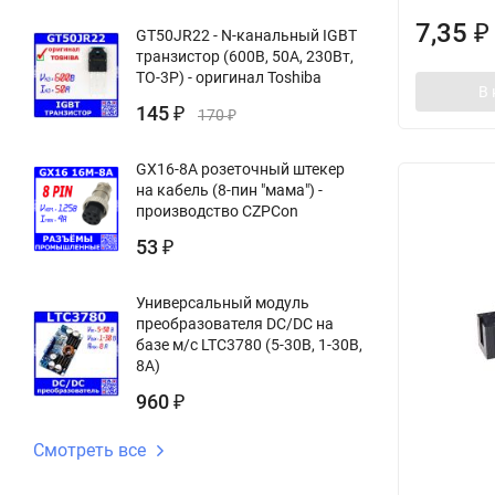
7,35
₽
GT50JR22 - N-канальный IGBT
транзистор (600В, 50А, 230Вт,
TO-3P) - оригинал Toshiba
В 
145
₽
170
₽
GX16-8A розеточный штекер
на кабель (8-пин "мама") -
производство CZPCon
53
₽
Универсальный модуль
преобразователя DC/DC на
базе м/с LTC3780 (5-30В, 1-30В,
8А)
960
₽
Смотреть все