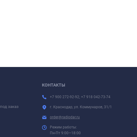
КОНТАКТЫ
+7 900 272-92-92; +7 918 042-73-74
под заказ
г. Краснодар, ул. Коммунаров, 31/1
order@radiodar.ru
Режим работы:
Пн-Пт 9:00—18:00