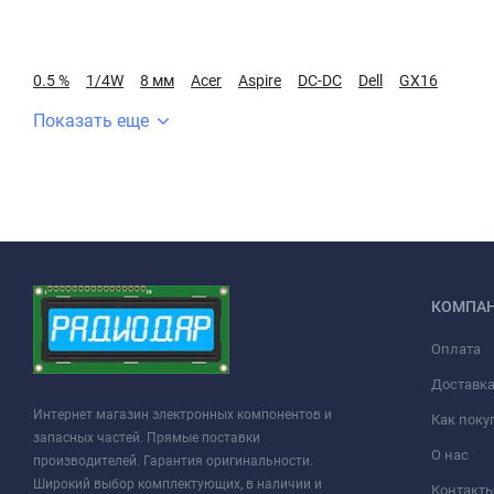
0.5 %
1/4W
8 мм
Acer
Aspire
DC-DC
Dell
GX16
Показать еще
КОМПА
Оплата
Доставк
Интернет магазин электронных компонентов и
Как поку
запасных частей. Прямые поставки
О нас
производителей. Гарантия оригинальности.
Широкий выбор комплектующих, в наличии и
Контакт