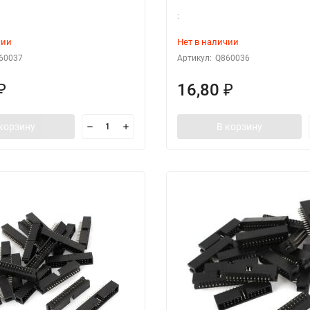
:
чии
Нет в наличии
60037
Артикул:
Q860036
16,80
₽
₽
корзину
В корзину