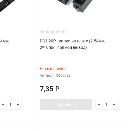
54мм,
DC3-20P - вилка на плату (2.54мм,
2*10пин, прямой вывод)
:
Нет в наличии
Артикул:
Q860032
7,35
₽
В корзину