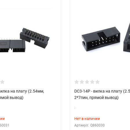
вилка на плату (2.54мм,
DC3-14P - вилка на плату (2.
рямой вывод)
2*7пин, прямой вывод)
:
чии
Нет в наличии
60031
Артикул:
Q860030