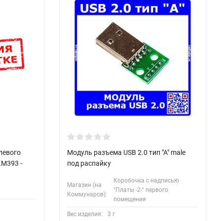
левого
Модуль разъема USB 2.0 тип "А" male
LM393 -
под распайку
Коробочка с надписью
Магазин (на
"Платы -2-" первого
Коммунаров):
помещения
Вес изделия:
3 г