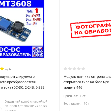
6
модуль регулируемого
Модуль датчика оптрона ще
го преобразователя
открытого типа на базе м/с 
о тока (DC-DC, 2-24В, 5-28В,
модель 446
Оригинал:
Нет
Отдельный короб с наклейкой
Вес изделия:
10 г
"MT3608 Арт: 30920" на полке
):
"DC/DC"