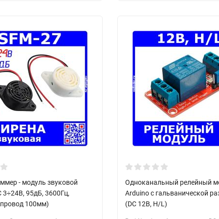
уммер - модуль звуковой
Одноканальный релейный м
 3÷24В, 95дБ, 3600Гц,
Arduino с гальванической р
 провод 100мм)
(DC 12В, H/L)