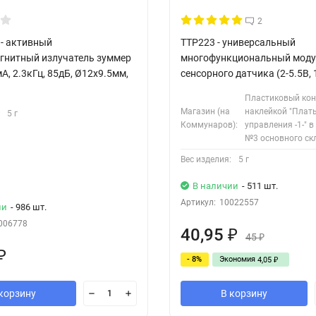
2
- активный
TTP223 - универсальный
гнитный излучатель зуммер
многофункциональный моду
мА, 2.3кГц, 85дБ, Ø12х9.5мм,
сенсорного датчика (2-5.5В,
Пластиковый кон
Магазин (на
наклейкой "Плат
5 г
Коммунаров):
управления -1-" 
№3 основного ск
Вес изделия:
5 г
В наличии
- 511 шт.
Артикул:
10022557
ии
- 986 шт.
006778
40,95
₽
45
₽
₽
- 8%
Экономия
4,05
₽
корзину
В корзину