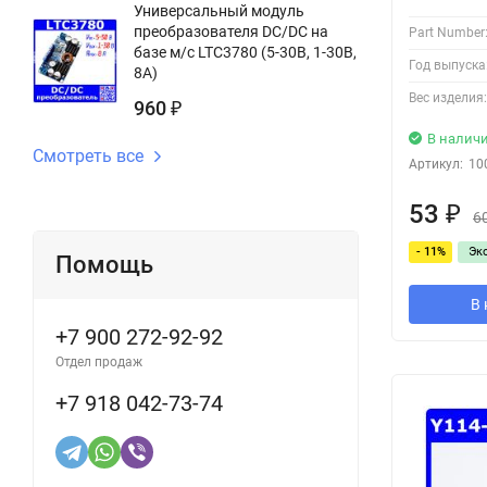
Универсальный модуль
преобразователя DC/DC на
Part Number
базе м/с LTC3780 (5-30В, 1-30В,
Год выпуска
8А)
Вес изделия:
960
₽
В налич
Смотреть все
Артикул:
10
53
₽
6
- 11%
Эк
Помощь
В 
+7 900 272-92-92
Отдел продаж
+7 918 042-73-74