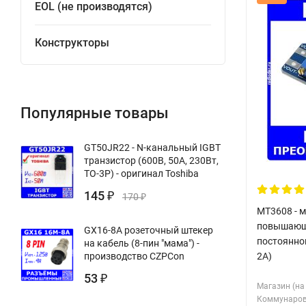
EOL (не производятся)
Конструкторы
Популярные товары
GT50JR22 - N-канальный IGBT
транзистор (600В, 50А, 230Вт,
TO-3P) - оригинал Toshiba
145
₽
170
₽
MT3608 - 
повышающе
GX16-8A розеточный штекер
постоянног
на кабель (8-пин "мама") -
2А)
производство CZPCon
53
₽
Магазин (на
Коммунаров