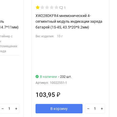
1
XW228DKFR4 мнемонический 4-
ль
сегментный модуль индикации заряда
 14.7*11мм)
батарей (1S-4S, 43.5*20*9.2мм)
тейнер с
Вес изделия:
10 г
ы
в помещении
лада
В наличии
- 232 шт.
Артикул:
10022551-1
103,95
₽
В корзину