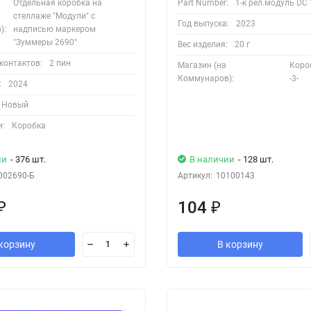
Отдельная коробка на
Part Number:
1-к рел.модуль DC 
стеллаже "Модули" с
Год выпуска:
2023
):
надписью маркером
"Зуммеры 2690"
Вес изделия:
20 г
контактов:
2 пин
Магазин (на
Коро
Коммунаров):
-3-
:
2024
Новый
и:
Коробка
ии
- 376 шт.
В наличии
- 128 шт.
002690-Б
Артикул:
10100143
104
₽
₽
корзину
В корзину