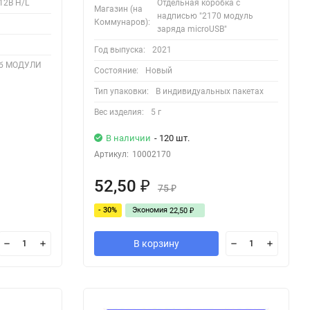
12В H/L
Отдельная коробка с
Магазин (на
надписью "2170 модуль
Коммунаров):
заряда microUSB"
Год выпуска:
2021
б МОДУЛИ
Состояние:
Новый
Тип упаковки:
В индивидуальных пакетах
Вес изделия:
5 г
В наличии
- 120 шт.
Артикул:
10002170
52,50
₽
75
₽
- 30%
Экономия
22,50
₽
В корзину