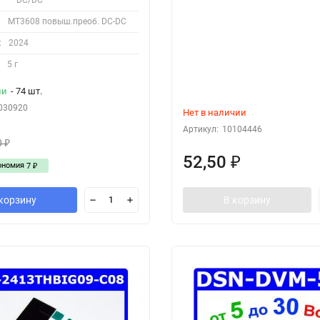
:
MT3608 повыш.преоб. DC-DC
:
2024
5 г
ии
- 74 шт.
030920
Нет в наличии
Артикул:
10104446
0
₽
52,50
₽
ономия
7
₽
корзину
В корзину