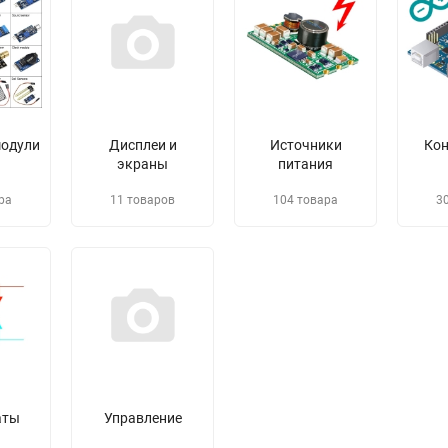
модули
Дисплеи и
Источники
Ко
экраны
питания
ра
11 товаров
104 товара
3
аты
Управление