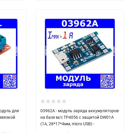
одуль для
03962A - модуль заряда аккумуляторов
азвязкой
на базе м/с TP4056 с защитой DW01A
(1А, 28*17*4мм, micro USB) -