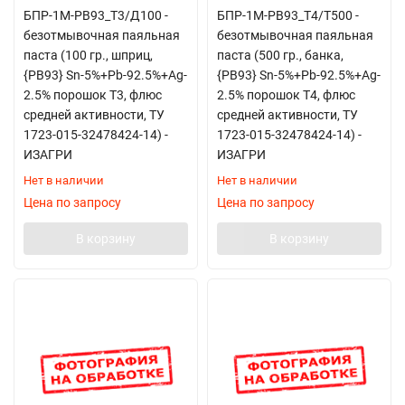
БПР-1М-РВ93_Т3/Д100 -
БПР-1М-РВ93_Т4/T500 -
безотмывочная паяльная
безотмывочная паяльная
паста (100 гр., шприц,
паста (500 гр., банка,
{РВ93} Sn-5%+Pb-92.5%+Ag-
{РВ93} Sn-5%+Pb-92.5%+Ag-
2.5% порошок Т3, флюс
2.5% порошок Т4, флюс
средней активности, ТУ
средней активности, ТУ
1723-015-32478424-14) -
1723-015-32478424-14) -
ИЗАГРИ
ИЗАГРИ
Нет в наличии
Нет в наличии
Цена по запросу
Цена по запросу
В корзину
В корзину