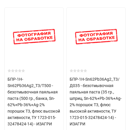
БПР-1Н-
БПР-1Н-Sn62Pb36Ag2_Т3/
Sn62Pb36Ag2_Т3/T500 -
Д035 - безотмывочная
безотмывочная паяльная
паяльная паста (35 гр.,
паста (500 гр., банка, Sn-
шприц, Sn-62%+Pb-36%+Ag-
62%+Pb-36%+Ag-2%
2% порошок Т3, флюс
порошок Т3, флюс высокой
высокой активности, ТУ
активности, ТУ 1723-015-
1723-015-32478424-14) -
32478424-14) - ИЗАГРИ
ИЗАГРИ