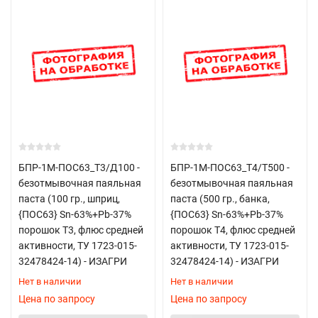
БПР-1М-ПОС63_Т3/Д100 -
БПР-1М-ПОС63_Т4/T500 -
безотмывочная паяльная
безотмывочная паяльная
паста (100 гр., шприц,
паста (500 гр., банка,
{ПОС63} Sn-63%+Pb-37%
{ПОС63} Sn-63%+Pb-37%
порошок Т3, флюс средней
порошок Т4, флюс средней
активности, ТУ 1723-015-
активности, ТУ 1723-015-
32478424-14) - ИЗАГРИ
32478424-14) - ИЗАГРИ
Нет в наличии
Нет в наличии
Цена по запросу
Цена по запросу