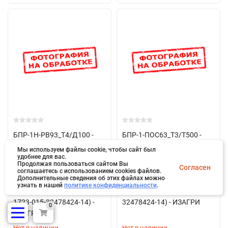
БПР-1Н-РВ93_Т4/Д100 -
БПР-1-ПОС63_Т3/T500 -
безотмывочная паяльная
безотмывочная паяльная
Мы используем файлы cookie, чтобы сайт был
паста (100 гр., шприц,
удобнее для вас.
паста (500 гр., банка,
Продолжая пользоваться сайтом Вы
Согласен
{РВ93} Sn-5%+Pb-92.5%+Ag-
{ПОС63} Sn-63%+Pb-37%
соглашаетесь с использованием cookies файлов.
Дополнительные сведения об этих файлах можно
2.5% порошок Т4, флюс
порошок Т3, флюс низкой
узнать в нашей
политике конфиденциальности
.
высокой активности, ТУ
активности, ТУ 1723-015-
1723-015-32478424-14) -
32478424-14) - ИЗАГРИ
0
ИЗАГРИ
Нет в наличии
Нет в наличии