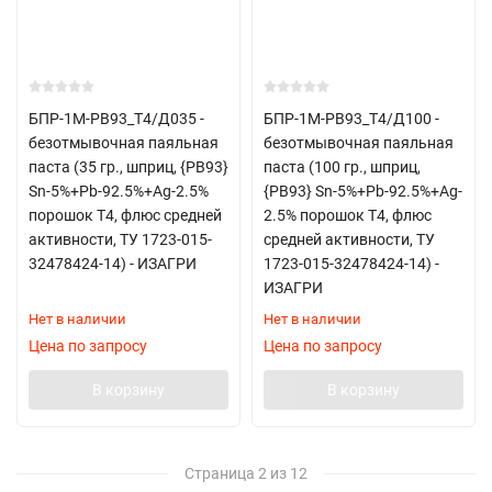
БПР-1М-РВ93_Т4/Д035 -
БПР-1М-РВ93_Т4/Д100 -
безотмывочная паяльная
безотмывочная паяльная
паста (35 гр., шприц, {РВ93}
паста (100 гр., шприц,
Sn-5%+Pb-92.5%+Ag-2.5%
{РВ93} Sn-5%+Pb-92.5%+Ag-
порошок Т4, флюс средней
2.5% порошок Т4, флюс
активности, ТУ 1723-015-
средней активности, ТУ
32478424-14) - ИЗАГРИ
1723-015-32478424-14) -
ИЗАГРИ
Нет в наличии
Нет в наличии
Цена по запросу
Цена по запросу
В корзину
В корзину
Страница 2 из 12