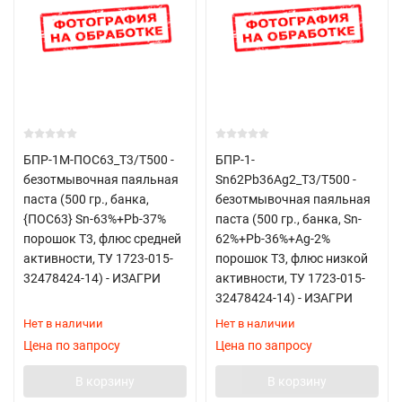
БПР-1М-ПОС63_Т3/T500 -
БПР-1-
безотмывочная паяльная
Sn62Pb36Ag2_Т3/T500 -
паста (500 гр., банка,
безотмывочная паяльная
{ПОС63} Sn-63%+Pb-37%
паста (500 гр., банка, Sn-
порошок Т3, флюс средней
62%+Pb-36%+Ag-2%
активности, ТУ 1723-015-
порошок Т3, флюс низкой
32478424-14) - ИЗАГРИ
активности, ТУ 1723-015-
32478424-14) - ИЗАГРИ
Нет в наличии
Нет в наличии
Цена по запросу
Цена по запросу
В корзину
В корзину