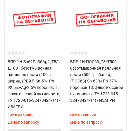
БПР-1Н-Sn62Pb36Ag2_Т5/
БПР-1Н-ПОС63_Т3/T500 -
Д100 - безотмывочная
безотмывочная паяльная
паяльная паста (100 гр.,
паста (500 гр., банка,
шприц, {PB93} Sn-5%+Pb-
{ПОС63} Sn-63%+Pb-37%
92.5%+Ag-2.5% порошок Т5,
порошок Т3, флюс высокой
флюс высокой активности,
активности, ТУ 1723-015-
ТУ 1723-015-32478424-14) -
32478424-14) - ИЗАГРИ
ИЗАГРИ
Нет в наличии
Нет в наличии
Цена по запросу
Цена по запросу