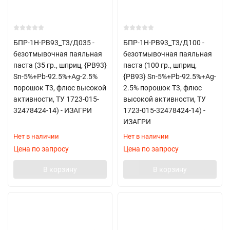
БПР-1Н-РВ93_Т3/Д035 -
БПР-1Н-РВ93_Т3/Д100 -
безотмывочная паяльная
безотмывочная паяльная
паста (35 гр., шприц, {РВ93}
паста (100 гр., шприц,
Sn-5%+Pb-92.5%+Ag-2.5%
{РВ93} Sn-5%+Pb-92.5%+Ag-
порошок Т3, флюс высокой
2.5% порошок Т3, флюс
активности, ТУ 1723-015-
высокой активности, ТУ
32478424-14) - ИЗАГРИ
1723-015-32478424-14) -
ИЗАГРИ
Нет в наличии
Нет в наличии
Цена по запросу
Цена по запросу
В корзину
В корзину