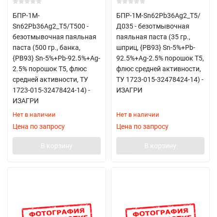
БПР-1М-
БПР-1М-Sn62Pb36Ag2_Т5/
Sn62Pb36Ag2_Т5/T500 -
Д035 - безотмывочная
безотмывочная паяльная
паяльная паста (35 гр.,
паста (500 гр., банка,
шприц, {PB93} Sn-5%+Pb-
{PB93} Sn-5%+Pb-92.5%+Ag-
92.5%+Ag-2.5% порошок Т5,
2.5% порошок Т5, флюс
флюс средней активности,
средней активности, ТУ
ТУ 1723-015-32478424-14) -
1723-015-32478424-14) -
ИЗАГРИ
ИЗАГРИ
Нет в наличии
Нет в наличии
Цена по запросу
Цена по запросу
В корзину
В корзину