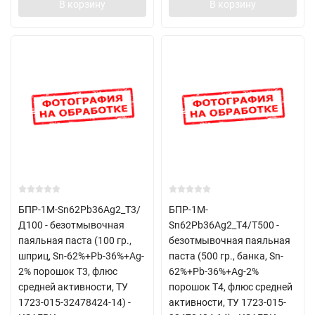
В корзину
В корзину
БПР-1М-Sn62Pb36Ag2_Т3/
БПР-1М-
Д100 - безотмывочная
Sn62Pb36Ag2_Т4/T500 -
паяльная паста (100 гр.,
безотмывочная паяльная
шприц, Sn-62%+Pb-36%+Ag-
паста (500 гр., банка, Sn-
2% порошок Т3, флюс
62%+Pb-36%+Ag-2%
средней активности, ТУ
порошок Т4, флюс средней
1723-015-32478424-14) -
активности, ТУ 1723-015-