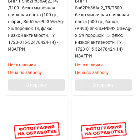
БПР-1-Sn62Pb36Ag2_Т4/
БПР-1-
Д100 - безотмывочная
Sn62Pb36Ag2_Т5/T500 -
паяльная паста (100 гр.,
безотмывочная паяльная
шприц, Sn-62%+Pb-36%+Ag-
паста (500 гр., банка,
2% порошок Т4, флюс
{PB93} Sn-5%+Pb-92.5%+Ag-
низкой активности, ТУ
2.5% порошок Т5, флюс
1723-015-32478424-14) -
низкой активности, ТУ
ИЗАГРИ
1723-015-32478424-14) -
ИЗАГРИ
Нет в наличии
Нет в наличии
Цена по запросу
Цена по запросу
В корзину
В корзину