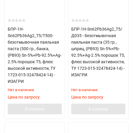
БПР-1Н-
БПР-1Н-Sn62Pb36Ag2_Т5/
Sn62Pb36Ag2_Т5/T500-
Д035 - безотмывочная
безотмывочная паяльная
паяльная паста (35 гр.,
паста (500 гр., банка,
шприц, {PB93} Sn-5%+Pb-
{PB93} Sn-5%+Pb-92.5%+Ag-
92.5%+Ag-2.5% порошок Т5,
2.5% порошок Т5, флюс
флюс высокой активности,
высокой активности, ТУ
ТУ 1723-015-32478424-14) -
1723-015-32478424-14) -
ИЗАГРИ
ИЗАГРИ
Нет в наличии
Нет в наличии
Цена по запросу
Цена по запросу
В корзину
В корзину