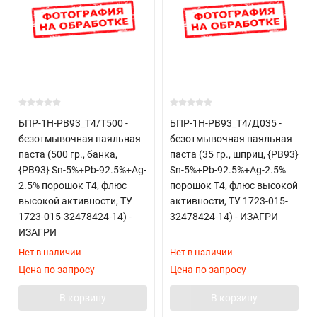
БПР-1Н-РВ93_Т4/T500 -
БПР-1Н-РВ93_Т4/Д035 -
безотмывочная паяльная
безотмывочная паяльная
паста (500 гр., банка,
паста (35 гр., шприц, {РВ93}
{РВ93} Sn-5%+Pb-92.5%+Ag-
Sn-5%+Pb-92.5%+Ag-2.5%
2.5% порошок Т4, флюс
порошок Т4, флюс высокой
высокой активности, ТУ
активности, ТУ 1723-015-
1723-015-32478424-14) -
32478424-14) - ИЗАГРИ
ИЗАГРИ
Нет в наличии
Нет в наличии
Цена по запросу
Цена по запросу
В корзину
В корзину