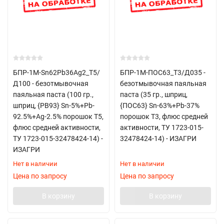
БПР-1М-Sn62Pb36Ag2_Т5/
БПР-1М-ПОС63_Т3/Д035 -
Д100 - безотмывочная
безотмывочная паяльная
паяльная паста (100 гр.,
паста (35 гр., шприц,
шприц, {PB93} Sn-5%+Pb-
{ПОС63} Sn-63%+Pb-37%
92.5%+Ag-2.5% порошок Т5,
порошок Т3, флюс средней
флюс средней активности,
активности, ТУ 1723-015-
ТУ 1723-015-32478424-14) -
32478424-14) - ИЗАГРИ
ИЗАГРИ
Нет в наличии
Нет в наличии
Цена по запросу
Цена по запросу
В корзину
В корзину