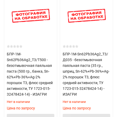
БПР-1М-
БПР-1М-Sn62Pb36Ag2_Т3/
Sn62Pb36Ag2_Т3/T500 -
Д035 - безотмывочная
безотмывочная паяльная
паяльная паста (35 гр.,
паста (500 гр., банка, Sn-
шприц, Sn-62%+Pb-36%+Ag-
62%+Pb-36%+Ag-2%
2% порошок Т3, флюс
порошок Т3, флюс средней
средней активности, ТУ
активности, ТУ 1723-015-
1723-015-32478424-14) -
32478424-14) - ИЗАГРИ
ИЗАГРИ
Нет в наличии
Нет в наличии
Цена по запросу
Цена по запросу