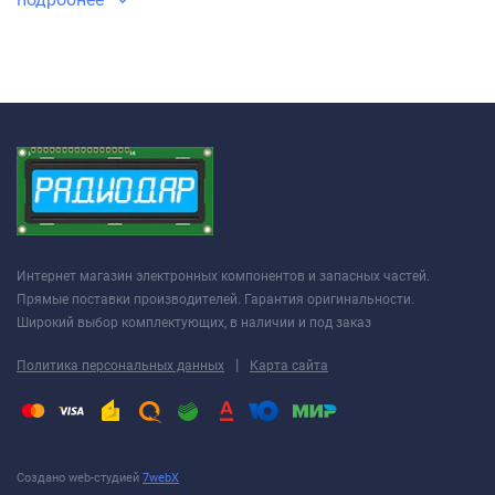
Интернет магазин электронных компонентов и запасных частей.
Прямые поставки производителей. Гарантия оригинальности.
Широкий выбор комплектующих, в наличии и под заказ
|
Политика персональных данных
Карта сайта
Создано web-студией
7webX