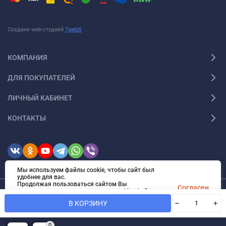
Создано web-студией
7webX
КОМПАНИЯ
ДЛЯ ПОКУПАТЕЛЕЙ
ЛИЧНЫЙ КАБИНЕТ
КОНТАКТЫ
Мы используем файлы cookie, чтобы сайт был
удобнее для вас.
Продолжая пользоваться сайтом Вы
Согласен
соглашаетесь с использованием cookies файлов.
Дополнительные сведения об этих файлах можно
© 2026 ИМ "Радиодар". Все права защищены
В КОРЗИНУ
узнать в нашей
политике конфиденциальности
.
0