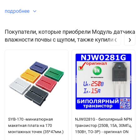
подробнее
Покупатели, которые приобрели Модуль датчика
‹
›
влажности почвы с щупом, также купили
SYB-170 -миниатюрная
NJW0281G - биполярный NPN
макетная плата на 170
транзистор (250В, 15А, 30МГц,
монтажных точек (35*47мм.)
150Вт, TO-3P) - оригинал ON