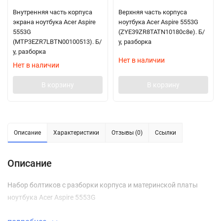
Внутренняя часть корпуса
Верхняя часть корпуса
экрана ноутбука Acer Aspire
ноутбука Acer Aspire 5553G
5553G
(ZYE39ZR8TATN10180c8e). Б/
(MTP3EZR7LBTN00100513). Б/
у, разборка
у, разборка
Нет в наличии
Нет в наличии
В корзину
В корзину
Описание
Характеристики
Отзывы (0)
Ссылки
Описание
Набор болтиков с разборки корпуса и материнской платы
ноутбука Acer Aspire 5553G