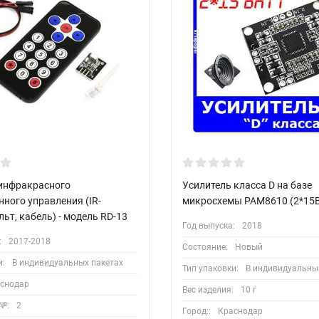
инфракрасного
Усилитель класса D на базе
ного управления (IR-
микросхемы PAM8610 (2*15В
льт, кабель) - модель RD-13
Год выпуска:
2018
:
2017-2018
Состояние:
Новый
и:
В индивидуальных пакетах
Тип упаковки:
В индивидуальны
снодар
Вес изделия:
10 г
№:
2
Город::
Краснодар