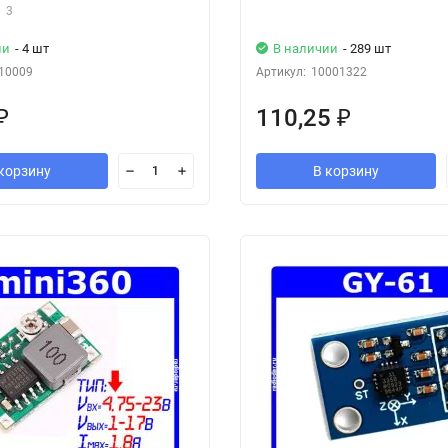
3
ии
- 4 шт
В наличии
- 289 шт
10009
Артикул:
10001322
110,25
₽
₽
корзину
В корзину