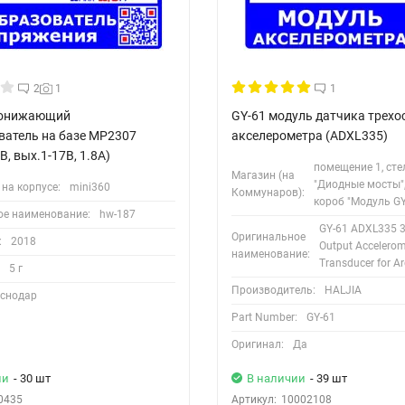
2
1
1
 понижающий
GY-61 модуль датчика трехо
ватель на базе MP2307
акселерометра (ADXL335)
В, вых.1-17В, 1.8А)
помещение 1, ст
Магазин (на
"Диодные мосты"
на корпусе:
mini360
Коммунаров):
короб "Модуль GY
ое наименование:
hw-187
GY-61 ADXL335 3
Оригинальное
:
2018
Output Accelerom
наименование:
Transducer for A
5 г
Производитель:
HALJIA
снодар
Part Number:
GY-61
Оригинал:
Да
ии
- 30 шт
В наличии
- 39 шт
0435
Артикул:
10002108