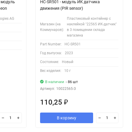
 модуль
HC-SR501 - модуль ИК датчика
neon
движения (PIR sensor)
logies AG
Пластиковый контейнер с
Магазин (на
наклейкой "22565 ИК-датчик"
Коммунаров):
в 3 помещении склада
магазина
Part Number:
HC-SR501
Год выпуска:
2023
Состояние:
Новый
Вес изделия:
10 г
В наличии
- 86 шт
Артикул:
10022565-З
110,25
₽
В корзину