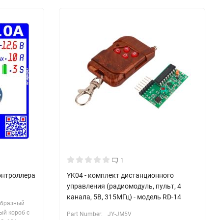
1
онтроллера
YK04 - комплект дистанционного
управления (радиомодуль, пульт, 4
канала, 5В, 315МГц) - модель RD-14
образный
ый короб с
Part Number:
JY-JM5V