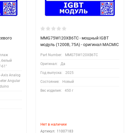
севого
MMG75W120XB6TC - мощный IGBT
модуль (1200В, 75А) - оригинал MACMIC
еллаж
Part Number:
MMG75W120XB6TC
, белый
Оригинал:
Да
-61"
Год выпуска:
2025
-Axis Analog
eter Angular
Состояние:
Новый
rduino
Вес изделия:
450 г
Нет в наличии
Артикул:
11007183