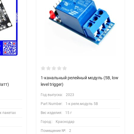
1-канальный релейный модуль (5В, low
атт)
level trigger)
Год выпуска:
2023
Part Number:
1-к реле.модуль 5В
х пакетах
Вес изделия:
15 г
Город::
Краснодар
Помещение №:
2