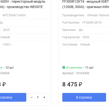
600V - тиристорный модуль
FF300R12KT4 - мощный IGBT
0А) - производство WEISITE
(1200В, 300А) - оригинал Infi
:
MTC300A/1600V
Производитель:
Infineon Techno
Да
Part Number:
FF300R12KT4
:
2025
Оригинал:
Да
Новый
Год выпуска:
2022
1350 г
Состояние:
Новый
ии
- 12 шт
В наличии
- 11 шт
104504
Артикул:
10103300
3
8 475
₽
₽
корзину
В корзину