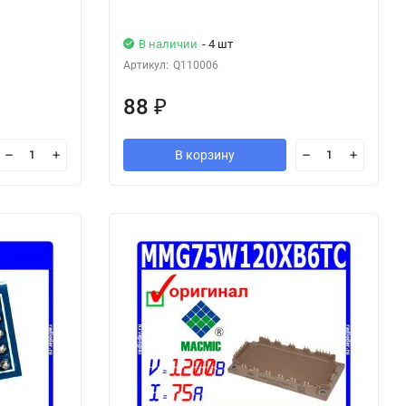
В наличии
- 4 шт
Артикул:
Q110006
88
₽
В корзину