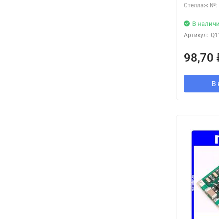
Стеллаж №:
В налич
Артикул:
Q1
98,70
В 