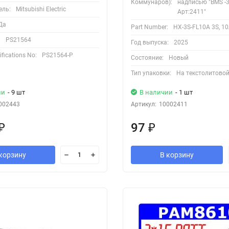
Коммунаров):
надписью "BMS -3
ель:
Mitsubishi Electric
Арт:2411"
Да
Part Number:
HX-3S-FL10A 3S, 1
:
PS21564
Год выпуска:
2025
fications No:
PS21564-P
Состояние:
Новый
Тип упаковки:
На текстолитовой
ии
- 9 шт
В наличии
- 1 шт
002443
Артикул:
10002411
97
₽
₽
корзину
В корзину