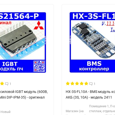
1
1
силовой IGBT модуль (600В,
HX-3S-FL10A - BMS модуль к
Mini DIP-IPM-35) - оригинал
АКБ (3S, 10A) - модель 2411
Помещение 1, П-
Магазин (на
стеллаж, отдельн
Новый