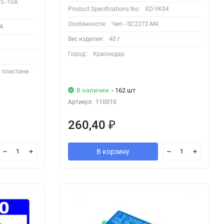
S -10A
Product Specifications No:
XD-YK04
Особенности:
Чип - SC2272-M4
0A
Вес изделия:
40 г
Город::
Краснодар
 пластине
В наличии
- 162 шт
Артикул:
110010
260,40
₽
В корзину