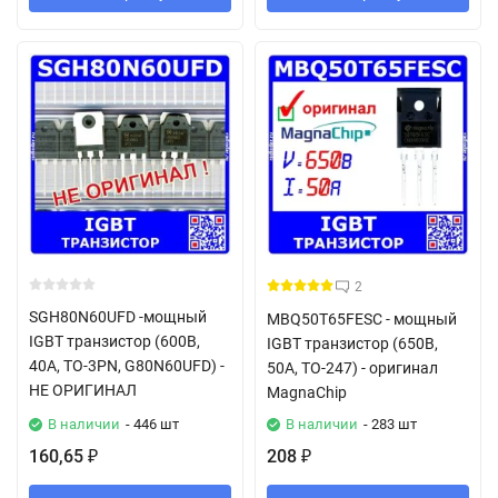
2
SGH80N60UFD -мощный
MBQ50T65FESC - мощный
IGBT транзистор (600В,
IGBT транзистор (650В,
40А, TO-3PN, G80N60UFD) -
50А, TO-247) - оригинал
НЕ ОРИГИНАЛ
MagnaChip
В наличии
- 446 шт
В наличии
- 283 шт
160,65
208
₽
₽