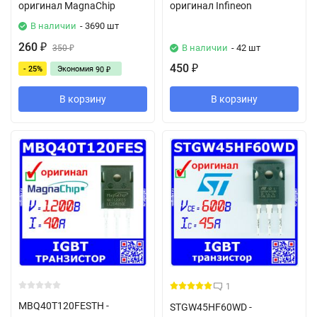
оригинал MagnaChip
оригинал Infineon
В наличии
- 3690 шт
260
В наличии
- 42 шт
₽
350
₽
450
- 25%
Экономия
₽
90
₽
В корзину
В корзину
1
MBQ40T120FESTH -
STGW45HF60WD -