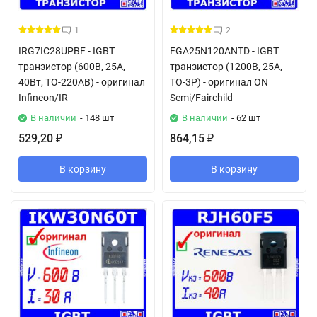
1
2
IRG7IC28UPBF - IGBT
FGA25N120ANTD - IGBT
транзистор (600В, 25А,
транзистор (1200В, 25А,
40Вт, TO-220AB) - оригинал
TO-3P) - оригинал ON
Infineon/IR
Semi/Fairchild
В наличии
- 148 шт
В наличии
- 62 шт
529,20
864,15
₽
₽
В корзину
В корзину