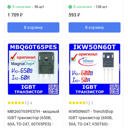
В наличии
- 56 шт
В наличии
- 138 шт
1 709
593
₽
₽
В корзину
В корзину
4
3
MBQ60T65PESTH - мощный
IKW50N60T - TrenchStop
IGBT транзистор (650В,
IGBT транзистор (600В,
60А, TO-247, 60T65PES) -
50А, TO-247, K50T60) -