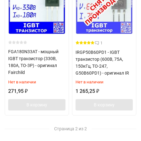
1
FGA180N33AT - мощный
IRGP50B60PD1 - IGBT
IGBT транзистор (330В,
транзистор (600В, 75А,
180А, TO-3P) - оригинал
150кГц, TO-247,
Fairchild
G50B60PD1) - оригинал IR
Нет в наличии
Нет в наличии
271,95
1 265,25
₽
₽
В корзину
В корзину
Страница 2 из 2