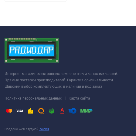
Интернет магазин электронных компонентов и запасных частей.
Прямые поставки производителей. Гарантия оригинальности.
Широкий выбор комплектующих, в наличии и под заказ
|
Политика персональных данных
Карта сайта
Создано web-студией
7webX