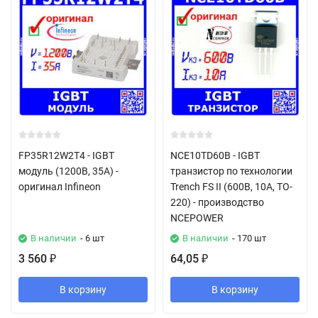
FP35R12W2T4 - IGBT
NCE10TD60B - IGBT
модуль (1200В, 35А) -
транзистор по технологии
оригинал Infineon
Trench FS II (600В, 10А, TO-
220) - производство
NCEPOWER
В наличии
- 6 шт
В наличии
- 170 шт
3 560
64,05
₽
₽
В корзину
В корзину