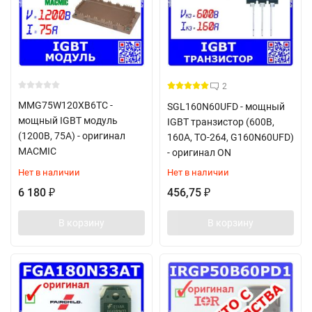
2
MMG75W120XB6TC -
SGL160N60UFD - мощный
мощный IGBT модуль
IGBT транзистор (600В,
(1200В, 75А) - оригинал
160А, TO-264, G160N60UFD)
MACMIC
- оригинал ON
Нет в наличии
Нет в наличии
6 180
456,75
₽
₽
В корзину
В корзину