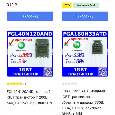
313
- 25%
Экономия
₽
64
₽
В корзину
В корзину
1
FGA180N33ATD - мощный
FGL40N120AND - мощный
IGBT транзистор с
IGBT транзистор (1200В,
обратным диодом (330В,
64А, TO-264) - оригинал ON
180А, TO-3P) - оригинал
ON/Fairchild