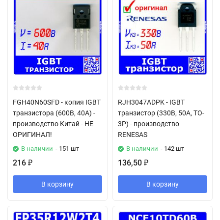
FGH40N60SFD - копия IGBT
RJH3047ADPK - IGBT
транзистора (600В, 40А) -
транзистор (330В, 50А, TO-
производство Китай - НЕ
3P) - производство
ОРИГИНАЛ!
RENESAS
В наличии
- 151 шт
В наличии
- 142 шт
216
136,50
₽
₽
В корзину
В корзину