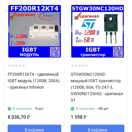
FF200R12KT4 - сдвоенный
STGW30NC120HD -
IGBT модуль (1200В, 200А)
мощный IGBT транзистор
- оригинал Infineon
(1200В, 60А, TO-247-3,
GW30NC120HD) - оригинал
ST
В наличии
- 9 шт
В наличии
- 95 шт
8 036,70
1 598
₽
₽
В корзину
В корзину