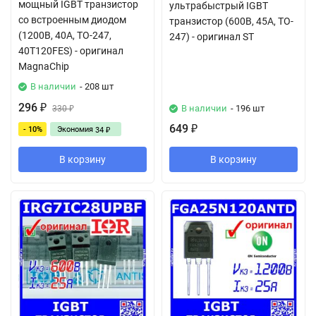
мощный IGBT транзистор
ультрабыстрый IGBT
со встроенным диодом
транзистор (600В, 45А, TO-
(1200В, 40А, TO-247,
247) - оригинал ST
40T120FES) - оригинал
MagnaChip
В наличии
- 208 шт
296
В наличии
- 196 шт
₽
330
₽
649
- 10%
Экономия
₽
34
₽
В корзину
В корзину