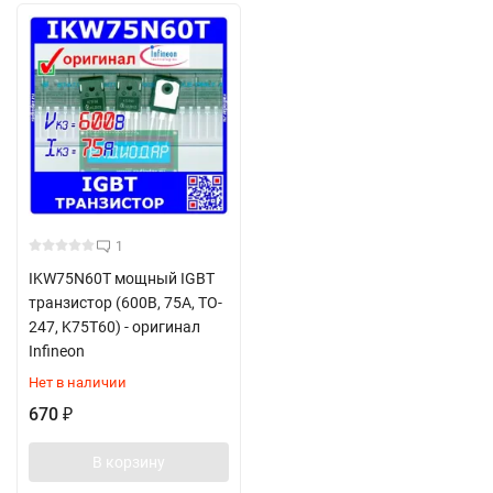
1
IKW75N60T мощный IGBT
транзистор (600В, 75А, TO-
247, K75T60) - оригинал
Infineon
Нет в наличии
670
₽
В корзину