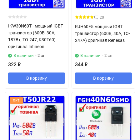
20
IKW30N60T - мощный IGBT
RJH60F5 мощный IGBT
транзистор (600В, 30А,
транзистор (600В, 40А, TO-
187Вт, TO-247, K30T60) -
247A) оригинал Renesas
оригинал Infineon
В наличии
- 2 шт
В наличии
- 2 шт
322
344
₽
₽
В корзину
В корзину
Хит!