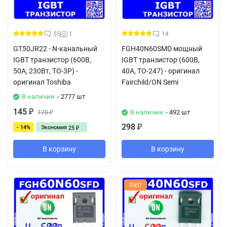
55
1
14
GT50JR22 - N-канальный
FGH40N60SMD мощный
IGBT транзистор (600В,
IGBT транзистор (600В,
50А, 230Вт, TO-3P) -
40A, ТО-247) - оригинал
оригинал Toshiba
Fairchild/ON Semi
В наличии
- 2777 шт
145
В наличии
- 492 шт
₽
170
₽
298
- 14%
Экономия
₽
25
₽
В корзину
В корзину
Хит!