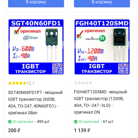
В корзину
В корзину
1
FGH40T120SMD - мощный
SGT40N60FD1P7 - мощный
IGBT транзистор (1200В,
IGBT транзистор (600В,
40А, TO−247−3LD) -
40А, ТО-247, 40N60FD1) -
оригинал ON
оригинал Silan
В наличии
- 493 шт
В наличии
- 67 шт
200
1 139
₽
₽