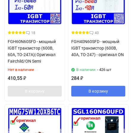
18
40
FGH60N60SFD - мощный
FGH40N60SFD - мощный
IGBT транзистор (600В,
IGBT транзистор (600В,
60А, TO-247A)| Оригинал
40А, TO-247) - оригинал ON
Fairchild/ON Semi
Нет в наличии
В наличии
- 426 шт
410,55
284
₽
₽
В корзину
В корзину