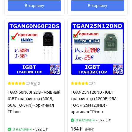
В корзину
В корзину
9
2
1
TGAN60N60F2DS - мощный
TGAN25N120ND - IGBT
IGBT транзистор (600В,
транзистор (1200В, 25А,
60А, TO-3PN) - оригинал
TO-3P, 25N120ND) -
TRinno
оригинал TRinno
В наличии
- 377 шт
184
В наличии
- 392 шт
₽
248
₽